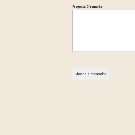
Pregunta òf remarke
Manda e mensahe