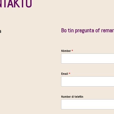
NTAKTO
Bo tin pregunta of remar
a
Nòmber
*
Email
*
Number di telefón