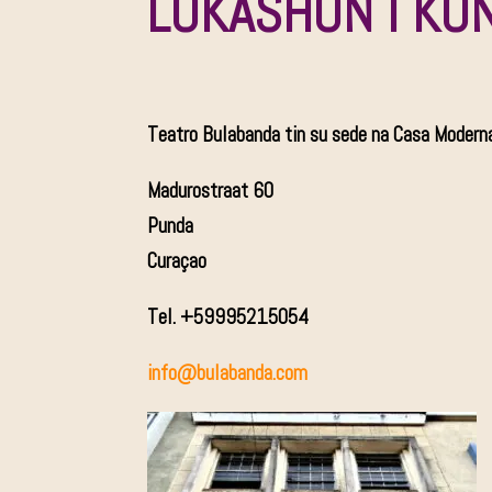
LOKASHON I KO
Teatro Bulabanda tin su sede na Casa Modern
Madurostraat 60
Punda
Curaçao
Tel. +59995215054
info@bulabanda.com